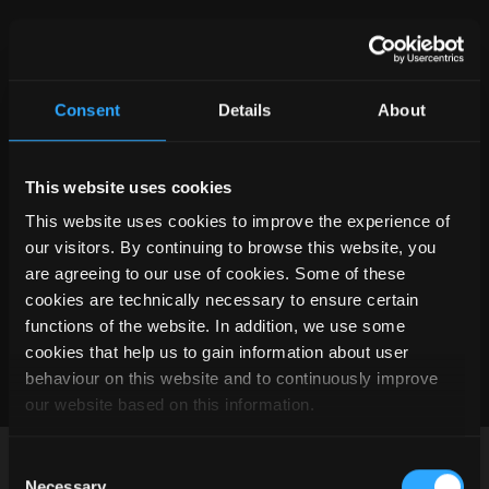
ZBUDUJ WŁASNE
Consent
Details
About
ROZWIĄZANIE
Uzupełnij swoje rozwiązanie o opcjonalne dodatki
This website uses cookies
Przedstawione tutaj modułowe dodatki integrują się
bezproblemowo z tym pakietem.
This website uses cookies to improve the experience of
our visitors. By continuing to browse this website, you
are agreeing to our use of cookies. Some of these
cookies are technically necessary to ensure certain
functions of the website. In addition, we use some
cookies that help us to gain information about user
behaviour on this website and to continuously improve
our website based on this information.
Consent
Necessary