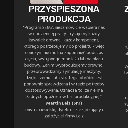
PRZYSPIESZONA
PRODUKCJA
"Program SEMA niesamowicie wspiera nas
w codziennej pracy - rysujemy każdy
kawałek drewna i każdy komponent,
którego potrzebujemy do projektu - więc
"
o niczym nie można zapomnieć podczas
p
cięcia, wstępnego montażu lub na placu
budowy. Zanim wyprodukujemy drewno,
w
przeprowadzamy symulację maszyny,
t
dzięki czemu cała strategia obróbki jest
ponownie sprawdzana i w razie potrzeby
dostosowywana. Oznacza to, że nie ma
żadnych opóźnień w hali produkcyjnej."
n
Martin Leiz (Snr)
s
mistrz ciesielski, dyrektor zarządzający i
o
założyciel firmy Leiz