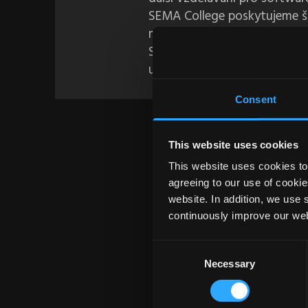
SEMA College poskytujeme šk
materiály pro kurzy pro záka
SEMA a také speciální školicí
učitele a školitele.
Consent
This website uses cookies
This website uses cookies to 
agreeing to our use of cookie
website. In addition, we use 
continuously improve our web
Consent
Necessary
Selection