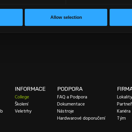
É KURZY
Allow selection
INFORMACE
PODPORA
FIRM
College
FAQ a Podpora
Lokalit
b
Školení
Dokumentace
Partneř
eb
Veletrhy
Nástroje
Kariéra
Hardwarové doporučení
Tým