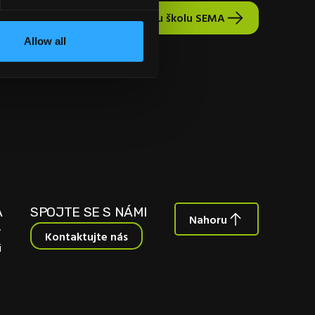
Přejít na vysokou školu SEMA
Allow all
A
SPOJTE SE S NÁMI
Nahoru
y
Kontaktujte nás
i