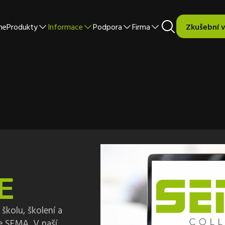
me
Produkty
Informace
Podpora
Firma
Zkušební 
E
školu, školení a
e SEMA. V naší