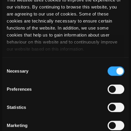
- Support technique gratuit pendant la durée
our visitors. By continuing to browse this website, you
d'utilisation de la licence
are agreeing to our use of cookies. Some of these
- Accès gratuit à la plateforme « SEMA College » pour la
cookies are technically necessary to ensure certain
durée d'utilisation de la licence
functions of the website. In addition, we use some
cookies that help us to gain information about user
Durée de validité :
behaviour on this website and to continuously improve
Les licences SEMA sont mises à disposition de
our website based on this information.
l'établissement d'enseignement en ligne et pour une
durée illimitée tant que le SEMA est enseigné.
Consent
Necessary
Selection
Prix :
Gratuit à des fins éducatives
Preferences
Information sur le centre de formation :
Statistics
École
*
Marketing
Nom centre de formation
*