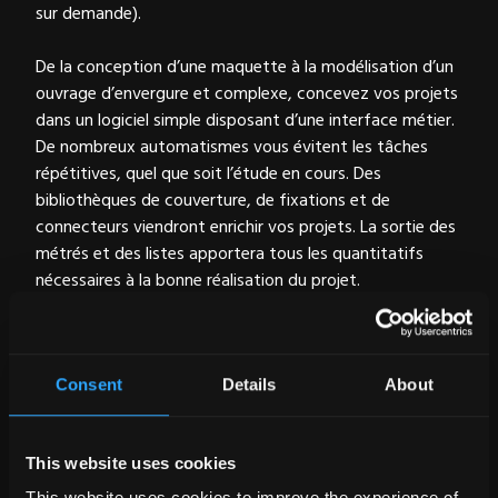
sur demande).
De la conception d’une maquette à la modélisation d’un
ouvrage d’envergure et complexe, concevez vos projets
dans un logiciel simple disposant d’une interface métier.
De nombreux automatismes vous évitent les tâches
répétitives, quel que soit l’étude en cours. Des
bibliothèques de couverture, de fixations et de
connecteurs viendront enrichir vos projets. La sortie des
métrés et des listes apportera tous les quantitatifs
nécessaires à la bonne réalisation du projet.
Les plans cotés sont imprimables et comportent la
mention SEMA Learn dans la marge. Le pack SEMA Learn
ne comprend pas les add-ons Relevé de points, Nuage
Consent
Details
About
de points, Export machine.
- Mises à jour gratuites pendant la durée d'utilisation de
This website uses cookies
la licence
This website uses cookies to improve the experience of