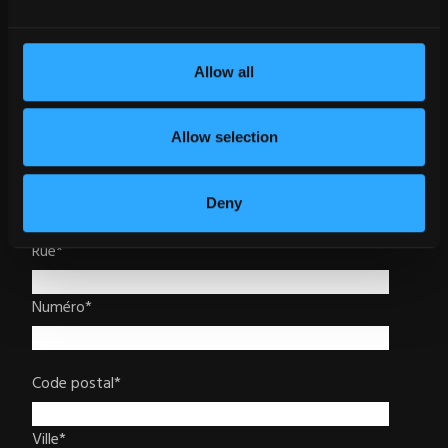
Pays
*
Allow all
Page d'accueil
*
Allow selection
Numéro de téléphone
*
Deny
Rue
*
Numéro
*
Code postal
*
Ville
*