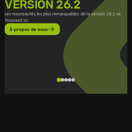
VERSION 26.2
Les nouveautés les plus remarquables de la version 26.2 se
trouvent ici.
Dè
À propos de nous
pe
to
as