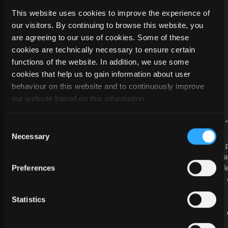
This website uses cookies to improve the experience of
our visitors. By continuing to browse this website, you
are agreeing to our use of cookies. Some of these
cookies are technically necessary to ensure certain
functions of the website. In addition, we use some
cookies that help us to gain information about user
behaviour on this website and to continuously improve
our website based on this information.
"Nous suivons en permanence les
Consent
innovations et les progrès techniques
Necessary
Selection
réalisés dans notre domaine de
compétence, et nous avons été séduits
ra
non seulement par les possibilités
l
Preferences
inégalées du logiciel SEMA, mais aussi par
le soutien parfait et compétent apporté
aux utilisateurs de SEMA, que ce soit sous
Statistics
la forme de formations ou de hotline. Que
ce soit par téléphone ou à distance,