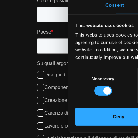
Codice postale
*
Consent
This website uses cookies
Paese
*
This website uses cookies to 
agreeing to our use of cookie
website. In addition, we use 
continuously improve our web
Su quali argomenti desiderate più informazion
Consent
Disegni di progettazione
Necessary
Selection
Componenti per la produzione
Creazione di visualizzazioni di progetti per
Carenza di manodopera qualificata
Deny
Lavoro e costi per le modifiche al piano