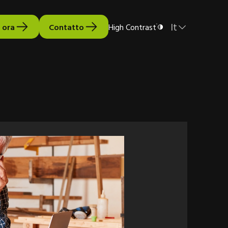
It
 ora
Contatto
High Contrast