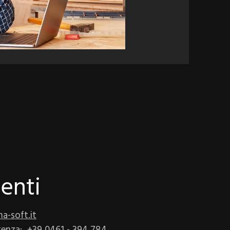
ienti
a-soft.it
stenza:
+39 0461 - 394 784