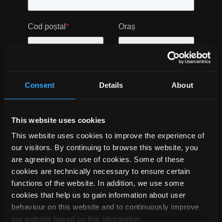
Cod poștal
*
Oraș
Țara
*
Consent
Details
About
This website uses cookies
Provocări
This website uses cookies to improve the experience of
Proiectarea structurii consumatoare de timp
our visitors. By continuing to browse this website, you
are agreeing to our use of cookies. Some of these
Componente pentru producție
cookies are technically necessary to ensure certain
Crearea de vizualizări ale proiectelor pentru
functions of the website. In addition, we use some
clienți pentru a stimula vânzările
cookies that help us to gain information about user
behaviour on this website and to continuously improve
Dificultatea de a angaja forță de muncă
our website based on this information.