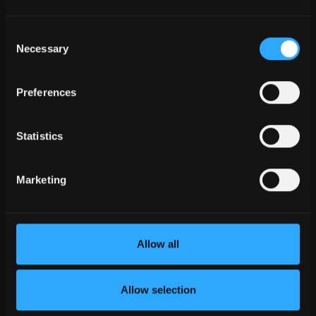
specializată
Costul actualizărilor și al modificărilor aduse
Consent
Necessary
planurilor
Selection
Reelaborarea sau redesenarea modelelor de
Preferences
la arhitecți este extrem de manuală
Lipsa de înțelegere a procesului BIM face
Statistics
dificilă colaborarea și câștigarea proiectelor
Costul ridicat al materialelor și al deșeurilor,
Marketing
Marje reduse
Conformitatea cu reglementările sau
certificarea durabilității
Allow all
Calcularea costurilor proiectului
Allow selection
Altele