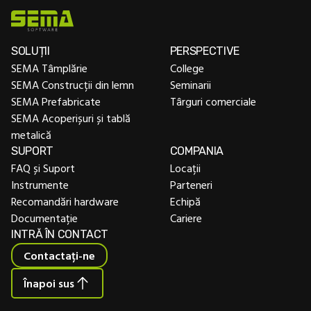
SOLUȚII
PERSPECTIVE
SEMA Tâmplărie
College
SEMA Construcții din lemn
Seminarii
SEMA Prefabricate
Târguri comerciale
SEMA Acoperișuri și tablă
metalică
SUPORT
COMPANIA
FAQ și Suport
Locații
Instrumente
Parteneri
Recomandări hardware
Echipă
Documentație
Cariere
INTRĂ ÎN CONTACT
Contactați-ne
Înapoi sus