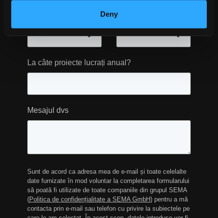
Deny
Număr de angajați
Utilizați mașini CNC?
La câte proiecte lucrați anual?
Mesajul dvs
Sunt de acord ca adresa mea de e-mail și toate celelalte
date furnizate în mod voluntar la completarea formularului
să poată fi utilizate de toate companiile din grupul SEMA
(
Politica de confidențialitate a SEMA GmbH
) pentru a mă
contacta prin e-mail sau telefon cu privire la subiectele pe
care le-am selectat. În acest scop, datele introduse vor fi