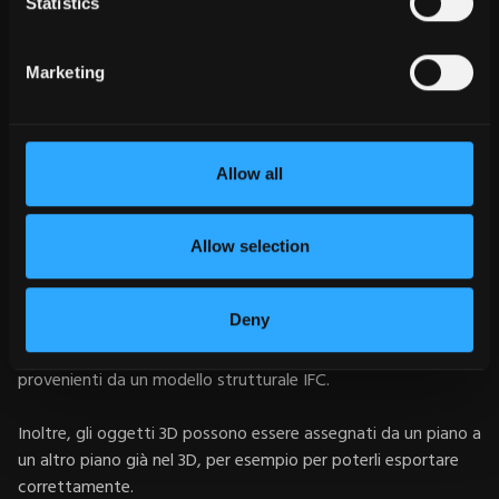
Statistics
Marketing
Allow all
Allow selection
Per la visualizzazione dei numeri di elemento e delle
Deny
quotature nei disegni di montaggio, si possono facilmente
assegnare a un solaio i legnami come i connettori in acciaio
provenienti da un modello strutturale IFC.
Inoltre, gli oggetti 3D possono essere assegnati da un piano a
un altro piano già nel 3D, per esempio per poterli esportare
correttamente.