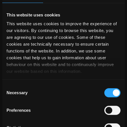
legnami costruiti nella disposizione delle travi a una parete
adiacente, quando questi componenti devono essere
assemblati e accorpati anche nella parete.
This website uses cookies
This website uses cookies to improve the experience of
our visitors. By continuing to browse this website, you
are agreeing to our use of cookies. Some of these
cookies are technically necessary to ensure certain
functions of the website. In addition, we use some
cookies that help us to gain information about user
behaviour on this website and to continuously improve
our website based on this information.
Consent
Necessary
Selection
Preferences