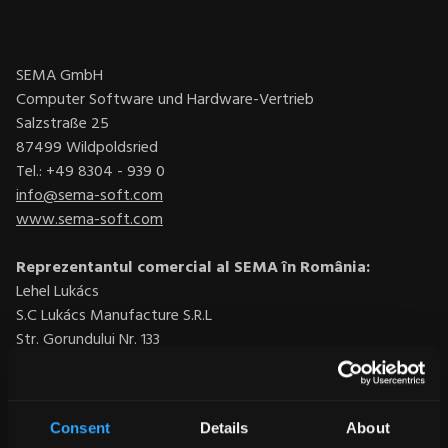
SEMA GmbH
Computer Software und Hardware-Vertrieb
Salzstraße 25
87499 Wildpoldsried
Tel.: +49 8304 - 939 0
info@sema-soft.com
www.sema-soft.com
Reprezentantul comercial al SEMA în România:
Lehel Lukács
S.C Lukács Manufacture S.R.L
Str. Gorundului Nr. 133
535500 Gheorgheni
Tel.: +40 366 - 401 850
Mobil: +40 727 - 329 904
Consent
Details
About
info@sema-soft.ro