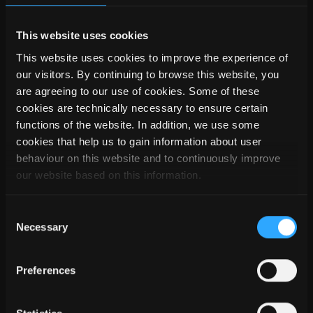
Informaţii generale conform art. 5 Legea privind
This website uses cookies
telemediile (TMG):
This website uses cookies to improve the experience of
Ofertant
our visitors. By continuing to browse this website, you
SEMA GmbH Computer Software und Hardware-Vertrieb
are agreeing to our use of cookies. Some of these
cookies are technically necessary to ensure certain
Împuternicit cu reprezentarea
functions of the website. In addition, we use some
Thomas Gartner (Director general)
cookies that help us to gain information about user
Thomas Surwald (Director general)
behaviour on this website and to continuously improve
Jennifer Bodenseh (Director general)
our website based on this information.
Consent
Registrul Comerţului
Necessary
Selection
Amtsgericht Kempten (Germania)
Registernummer: HRB 3383
Preferences
USt-IdNr.: DE 128 799 034
Excluderea răspunderii