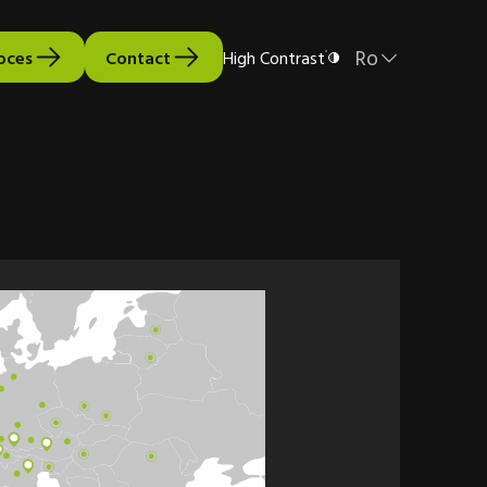
Ro
oces
Contact
High Contrast