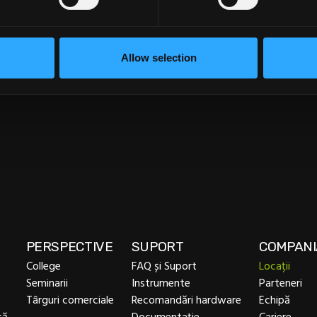
PLIMENTARE, VĂ RUGĂM
NE CONTACTAȚI
Allow selection
Contactați-ne
PERSPECTIVE
SUPORT
COMPANI
College
FAQ și Suport
Locații
Seminarii
Instrumente
Parteneri
Târguri comerciale
Recomandări hardware
Echipă
că
Documentație
Cariere