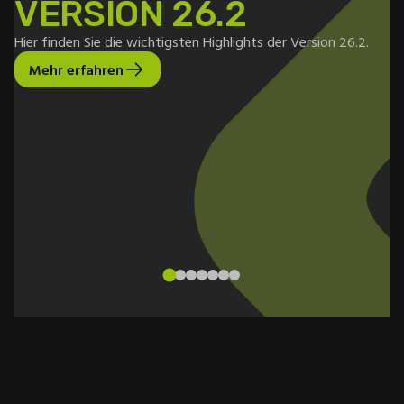
VERSION 26.2
Hier finden Sie die wichtigsten Highlights der Version 26.2.
Di
Ka
Mehr erfahren
La