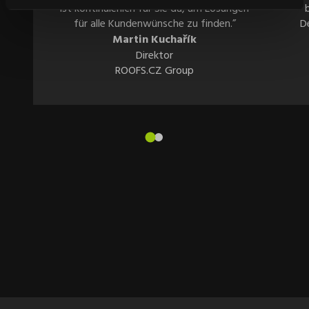
ist kontinuierlich für Sie da, um Lösungen
für alle Kundenwünsche zu finden.”
D
Martin Kuchařík
Direktor
ROOFS.CZ Group