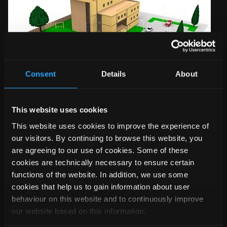
Consent
Details
About
This website uses cookies
This website uses cookies to improve the experience of
our visitors. By continuing to browse this website, you
are agreeing to our use of cookies. Some of these
cookies are technically necessary to ensure certain
functions of the website. In addition, we use some
En plus, les plans de projet deviennent de plus en plus
cookies that help us to gain information about user
détaillés. On peut alors construire un terrain réaliste et créer
behaviour on this website and to continuously improve
un bel aménagement intérieur, ce qui permet une
our website based on this information.
visualisation et une présentation parfaite des projets. Des
plantes et d’autres objets 3D complètent ce dernier.