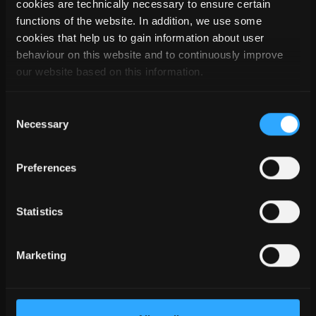
cookies are technically necessary to ensure certain
functions of the website. In addition, we use some
cookies that help us to gain information about user
behaviour on this website and to continuously improve
Nie trzeba dodawać, że wszystkie parametry, takie jak
our website based on this information.
"Zależne od otwarcia" lub "W osi ściany", dotyczą również
makr i pokryć. Dzięki tym nowym funkcjom komponenty
Consent
panelu można jeszcze bardziej elastycznie dopasowywać, a
Necessary
Selection
dane podstawowe można znacznie zredukować.
Preferences
Statistics
Marketing