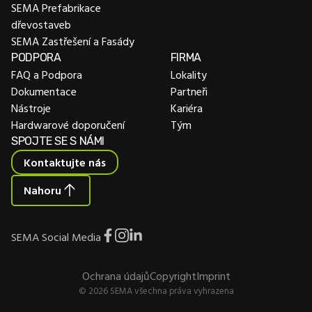
SEMA Prefabrikace
dřevostaveb
SEMA Zastřešení a Fasády
PODPORA
FIRMA
FAQ a Podpora
Lokality
Dokumentace
Partneři
Nástroje
Kariéra
Hardwarové doporučení
Tým
SPOJTE SE S NÁMI
Kontaktujte nás
Nahoru
SEMA Social Media
Ochrana údajů
Copyright
Imprint
© 2026 SEMA všechna práva vyhrazena