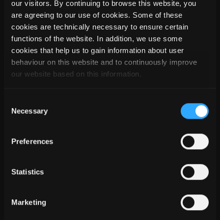
our visitors. By continuing to browse this website, you
are agreeing to our use of cookies. Some of these
cookies are technically necessary to ensure certain
functions of the website. In addition, we use some
cookies that help us to gain information about user
behaviour on this website and to continuously improve
our website based on this information.
Consent
Necessary
Selection
Obrábění je tedy vždy zaručeno, pokud stroj podporuje
zpracování.
Preferences
Kromě toho lze komponenty dodatečně vyměnit, aniž by to
mělo vliv na opracování dřeva - veškeré opracování zůstane
Statistics
zachováno.
Pokud se následně změní hloubka dílců, přizpůsobí se
opracování i ve směru děrování. Protože opracování souvisí s
Marketing
komponentem, neztratí se ani při přesunu, kopírování nebo