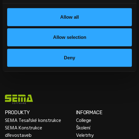
zrcadlení komponentu.
Allow all
Allow selection
Deny
PRODUKTY
INFORMACE
SEMA Tesařské konstrukce
College
SEMA Konstrukce
Školení
dřevostaveb
Veletrhy