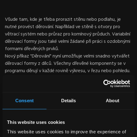
Všude tam, kde je třeba prorazit stěnu nebo podlahu, je
nutné provést děrování. Například ve stěně s otvory pro
větrací systém nebo průraz pro komínový průduch. Variabilní
děrovací formy jsou také velmi žádané při práci s ozdobnými
formami dřevěných prvků.
Nový příkaz "Děrování" nyní umožňuje velmi snadno vytvářet
děrovací formy z dílců. Všechny dřevěné komponenty se v
programu děrují v každé rovině výkresu, v řezu nebo pohledu.
Každé děrování vytváří na dřevěném dílci automatické
zpracování, jako jsou řezy, šály, ptačí zobáky, výřezy, obrysy
a vrtání, které lze přenést do Jednoduchého prutu
připraveného k obrábění bez nutnosti dalších úprav.
Consent
Details
About
This website uses cookies
This website uses cookies to improve the experience of