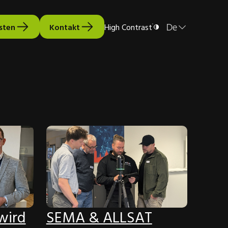
De
esten
Kontakt
High Contrast
wird
SEMA & ALLSAT