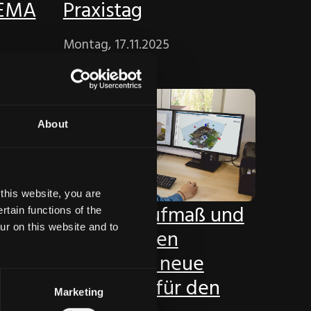
SEMA
Praxistag
Montag, 17.11.2025
About
this website, you are
3D-Laseraufmaß und
eines
tain functions of the
ur on this website and to
Punktwolken
definieren neue
Maßstäbe für den
Marketing
Holzbau