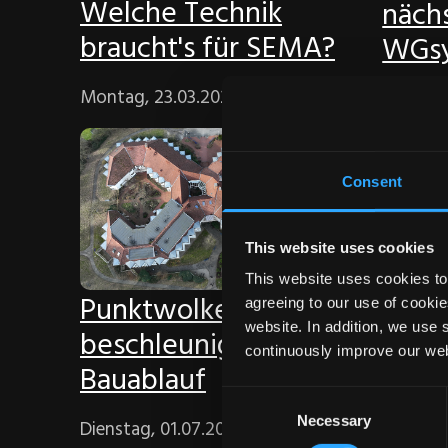
Welche Technik
nächs
braucht's für SEMA?
WGs
Montag, 23.03.2026
Dienstag
Consent
This website uses cookies
This website uses cookies to 
Punktwolke
Best
agreeing to our use of cookie
website. In addition, we use 
beschleunigt
futur
continuously improve our web
Bauablauf
Holz
Consent
Necessary
Selection
Dienstag, 01.07.2025
Freitag,