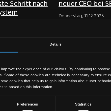
te Schritt nach
neuer CEO bei 
ystem
Donnerstag, 11.12.2025
, 17.03.2026
Details
improve the experience of our visitors. By continuing to browse 
note für
Rekonstruktion 
s. Some of these cookies are technically necessary to ensure cer
some cookies that help us to gain information about user behavio
istischen
Kirchturms
site based on this information.
bau
Dienstag, 22.04.2025
Preferences
Statistics
 23.05.2025